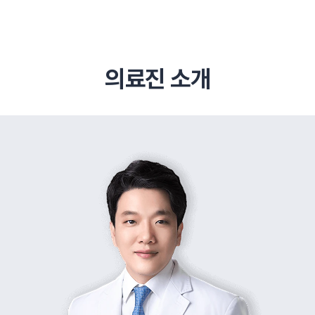
의료진 소개
추천 검색어
#초음파약침
#척추압박골절
#교통사고후유증
#허리디스크
#목디스크
#추나요법