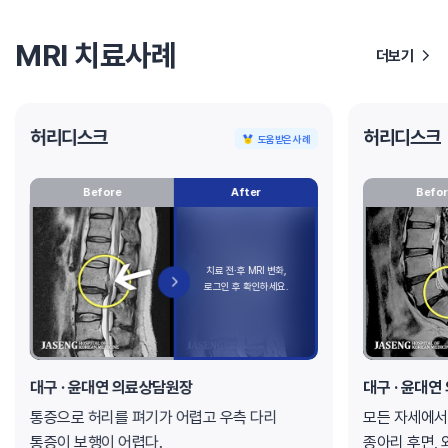
MRI 치료사례
더보기
허리디스크
허리디스크
도움받은 사례
Before
After
Befor
대구 · 윤대연 의료상담원장
대구 · 윤대
통증으로 허리를 펴기가 어렵고 우측 다리
모든 자세에서
통증이 보행이 어렵다.
종아리 후면, 