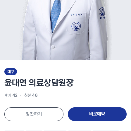
대구
윤대연
의료상담원장
후기
42
칭찬
46
칭찬하기
바로예약