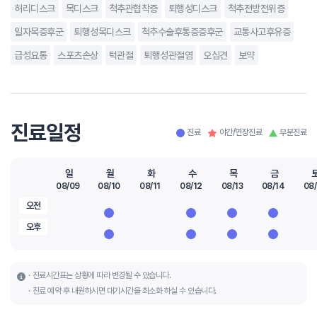
허리디스크
목디스크
척추관협착증
퇴행성디스크
척추전방전위증
일자목증후군
퇴행성목디스크
척추수술후통증증후군
교통사고후유증
급성요통
스포츠손상
턱관절
퇴행성관절염
오십견
보약
진료일정
진료
야간/연장진료
부분진료
일
월
화
수
목
금
08/09
08/10
08/11
08/12
08/13
08/14
08/
오전
오후
진료시간표는 상황에 따라 변경될 수 있습니다.
진료 예약 후 내원하시면 대기시간을 최소화 하실 수 있습니다.