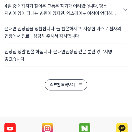
4월 중순 갑자기 찾아온 고통은 참기가 어려웠습니다. 평소
지병이 있어 다니는 병원이 있지만. 엑스레이도 이상이 없다하고
목 MRI 를 권유해 찍어보니 5번6번에 디스크가 의심이 되나
걱정할 정도는 아니라 하였습니다. 그러나 뒷머리, 목,어깨 등 의
윤대연 원장님을 칭찬합니다. 늘 친절하시고, 자상한 미소로 환자의
통증이 밤잠을 못자게 했고 일상생활 마저 무너진 그때, 지인이
입장에서 진료ㆍ상담해 주셔서 감사합니다
자생한방병원을 소개시켜 주었고, 이미 집근처 한의원을 찾아가
침치료도 해 보았지만 차도가 없었기에 반신반의 하며 그래도
원장님 정말 친절 하십니다. 윤대연원장님 같은 분만 있르시명
너무 아프니 내원하게 되었습니다. 윤대연원장님께 배정받아
좋겠습니다
치료하기 시작했습니다.그런데 지금껏 어딜가도 속시원히
치료받지 못하였는데 윤대연원장님과 상담이 끝난후 치료를
받는데 제가 아픈부위를 들여다 보고 계시듯 모두
의료진 목록보기
찾아내셨습니다. 5월초 마침 긴 연휴라 입원하여 며칠이라도
집중적으로 치료를 해보자고 하신 윤대연원장님의 말씀에 따라
입원하여 치료를 시작하였습니다. 결과는 눈에 띄게
좋아졌습니다. 짧은시간 입원해서 집중치료를 받고 지금은
일주일에 한번씩 내원해서 침치료를 받습니다 윤대연원장님께
너무나 감사하고 고마워서 이런 글 생전처음으로 올리게
되었습니다. 너무도 친절하신 윤대연원장님 정말 고맙습니다.