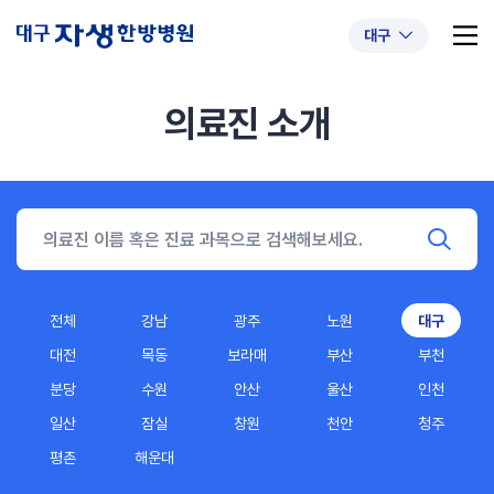
대구
의료진 소개
추천 검색어
#초음파약침
#척추압박골절
#교통사고후유증
#허리디스크
#목디스크
#추나요법
전체
강남
광주
노원
대구
대전
목동
보라매
부산
부천
분당
수원
안산
울산
인천
일산
잠실
창원
천안
청주
평촌
해운대