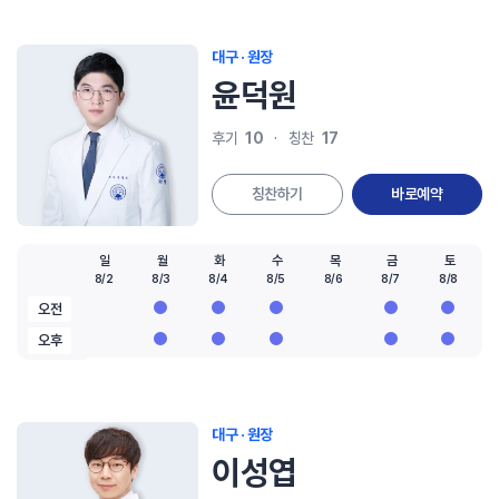
대구 · 원장
윤덕원
10
17
후기
칭찬
칭찬하기
바로예약
일
월
화
수
목
금
토
8/2
8/3
8/4
8/5
8/6
8/7
8/8
오전
오후
대구 · 원장
이성엽