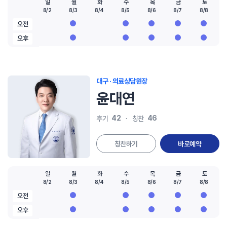
일
월
화
수
목
금
토
8/2
8/3
8/4
8/5
8/6
8/7
8/8
오전
오후
대구 · 의료상담원장
윤대연
42
46
후기
칭찬
칭찬하기
바로예약
일
월
화
수
목
금
토
8/2
8/3
8/4
8/5
8/6
8/7
8/8
오전
오후