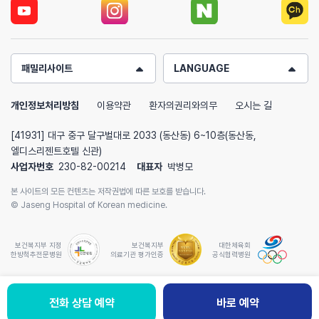
패밀리사이트
LANGUAGE
개인정보처리방침
이용약관
환자의권리와의무
오시는 길
[41931] 대구 중구 달구벌대로 2033 (동산동) 6~10층(동산동,
엘디스리젠트호텔 신관)
사업자번호
230-82-00214
대표자
박병모
본 사이트의 모든 컨텐츠는 저작권법에 따른 보호를 받습니다.
© Jaseng Hospital of Korean medicine.
보건복지부 지정
보건복지부
대한체육회
한방척추전문병원
의료기관 평가인증
공식협력병원
전화 상담 예약
바로 예약