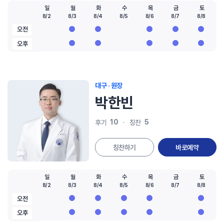
일
월
화
수
목
금
토
8/2
8/3
8/4
8/5
8/6
8/7
8/8
오전
오후
대구 · 원장
박한빈
10
5
후기
칭찬
칭찬하기
바로예약
일
월
화
수
목
금
토
8/2
8/3
8/4
8/5
8/6
8/7
8/8
오전
오후