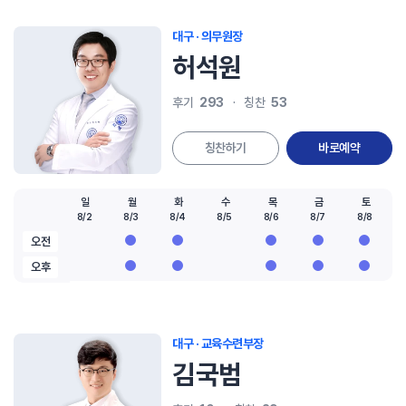
대구 · 의무원장
허석원
293
53
후기
칭찬
칭찬하기
바로예약
일
월
화
수
목
금
토
8/2
8/3
8/4
8/5
8/6
8/7
8/8
오전
오후
대구 · 교육수련부장
김국범