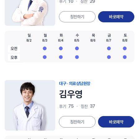
10
29
후기
칭찬
칭찬하기
바로예약
일
월
화
수
목
금
토
8/2
8/3
8/4
8/5
8/6
8/7
8/8
오전
오후
대구 · 의료상담원장
김우영
75
37
후기
칭찬
칭찬하기
바로예약