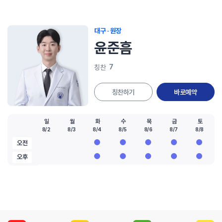
대구 · 원장
윤준흠
7
칭찬
칭찬하기
바로예약
일
월
화
수
목
금
토
8/2
8/3
8/4
8/5
8/6
8/7
8/8
오전
오후