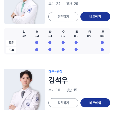
22
29
후기
칭찬
칭찬하기
바로예약
일
월
화
수
목
금
토
8/2
8/3
8/4
8/5
8/6
8/7
8/8
오전
오후
대구 · 원장
김석우
10
15
후기
칭찬
칭찬하기
바로예약