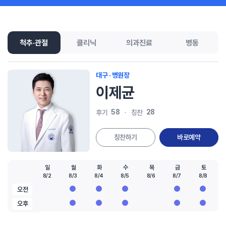
척추·관절
클리닉
의과진료
병동
대구 · 병원장
이제균
58
28
후기
칭찬
칭찬하기
바로예약
일
월
화
수
목
금
토
8/2
8/3
8/4
8/5
8/6
8/7
8/8
오전
오후