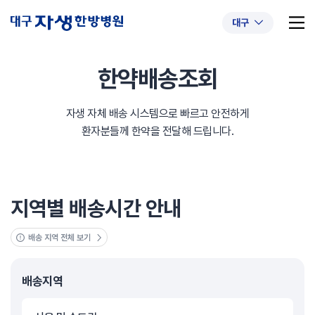
대구
한약배송조회
자생 자체 배송 시스템으로 빠르고 안전하게
추천 검색어
#초음파약침
#척추압박골절
환자분들께 한약을 전달해 드립니다.
#교통사고후유증
#허리디스크
#목디스크
#추나요법
지역별 배송시간 안내
배송 지역 전체 보기
배송지역