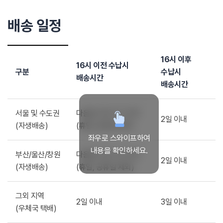
배송 일정
16시 이후
16시 이전 수납시
구분
수납시
배송시간
배송시간
서울 및 수도권
다음날 저녁 7시 이전
2일 이내
(자생배송)
(휴일, 공휴일 제외)
좌우로 스와이프하여
내용을 확인하세요.
부산/울산/창원
다음날 저녁 7시 이전
2일 이내
(자생배송)
(휴일, 공휴일 제외)
그외 지역
2일 이내
3일 이내
(우체국 택배)