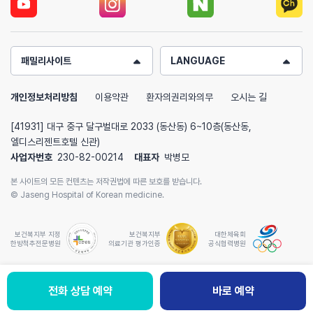
패밀리사이트
LANGUAGE
개인정보처리방침
이용약관
환자의권리와의무
오시는 길
[41931] 대구 중구 달구벌대로 2033 (동산동) 6~10층(동산동,
엘디스리젠트호텔 신관)
사업자번호
230-82-00214
대표자
박병모
본 사이트의 모든 컨텐츠는 저작권법에 따른 보호를 받습니다.
© Jaseng Hospital of Korean medicine.
보건복지부 지정
보건복지부
대한체육회
한방척추전문병원
의료기관 평가인증
공식협력병원
전화 상담 예약
바로 예약