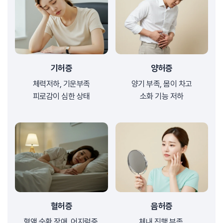
기허증
양허증
체력저하, 기운부족
양기 부족, 몸이 차고
피로감이 심한 상태
소화 기능 저하
혈허증
음허증
혈액 순환 장애, 어지럼증,
체내 진행 부족,