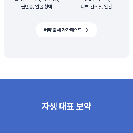
불면증, 얼굴 창백
피부 건조 및 열감
허약 증세 자가테스트
자생 대표 보약