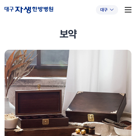
대구
보약
추천 검색어
#초음파약침
#척추압박골절
#교통사고후유증
#허리디스크
#목디스크
#추나요법