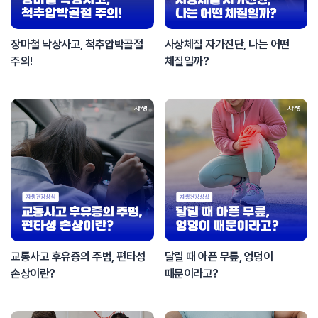
장마철 낙상사고, 척추압박골절
사상체질 자가진단, 나는 어떤
주의!
체질일까?
교통사고 후유증의 주범, 편타성
달릴 때 아픈 무릎, 엉덩이
손상이란?
때문이라고?