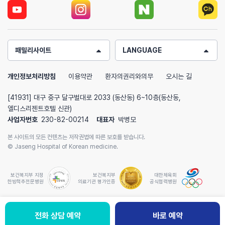
패밀리사이트
LANGUAGE
개인정보처리방침
이용약관
환자의권리와의무
오시는 길
[41931] 대구 중구 달구벌대로 2033 (동산동) 6~10층(동산동,
엘디스리젠트호텔 신관)
사업자번호
230-82-00214
대표자
박병모
본 사이트의 모든 컨텐츠는 저작권법에 따른 보호를 받습니다.
© Jaseng Hospital of Korean medicine.
보건복지부 지정
보건복지부
대한체육회
한방척추전문병원
의료기관 평가인증
공식협력병원
전화 상담 예약
바로 예약