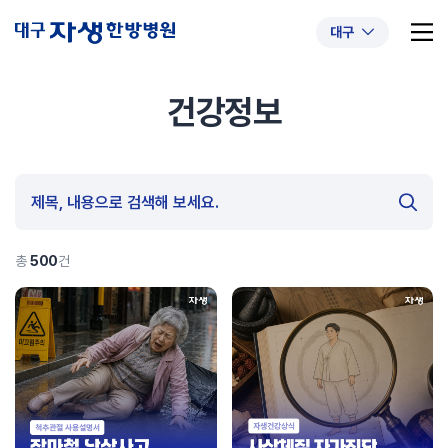
대구
건강정보
추천 검색어
#초음파약침
#척추압박골절
#교통사고후유증
#허리디스크
#목디스크
#추나요법
총
500
건