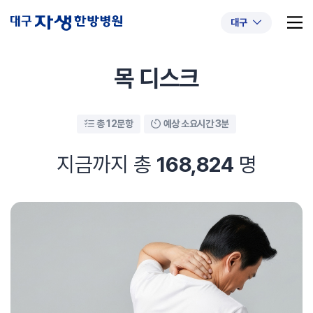
대구
목 디스크
총 12문항
예상 소요시간 3분
추천 검색어
#초음파약침
#척추압박골절
#교통사고후유증
#허리디스크
#목디스크
지금까지 총
168,824
명
#추나요법