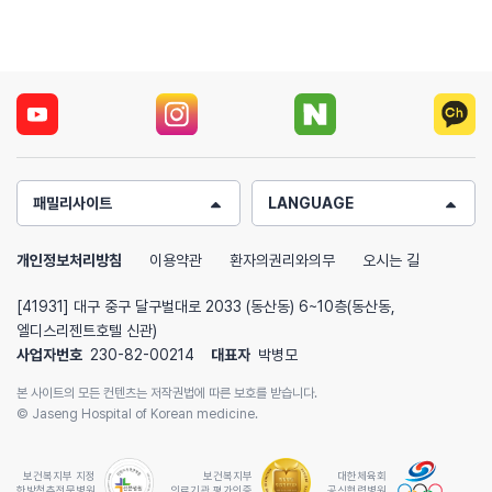
패밀리사이트
LANGUAGE
개인정보처리방침
이용약관
환자의권리와의무
오시는 길
[41931] 대구 중구 달구벌대로 2033 (동산동) 6~10층(동산동,
엘디스리젠트호텔 신관)
사업자번호
230-82-00214
대표자
박병모
본 사이트의 모든 컨텐츠는 저작권법에 따른 보호를 받습니다.
© Jaseng Hospital of Korean medicine.
보건복지부 지정
보건복지부
대한체육회
한방척추전문병원
의료기관 평가인증
공식협력병원