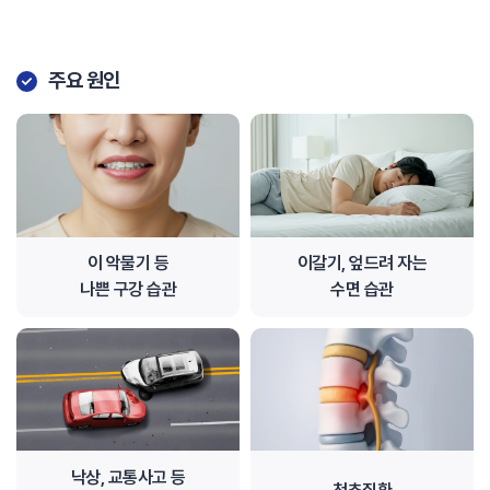
주요 원인
이 악물기 등
이갈기, 엎드려 자는
나쁜 구강 습관
수면 습관
낙상, 교통사고 등