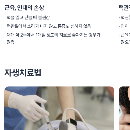
근육, 인대의 손상
턱관
턱을 열고 닫을 때 불편감
턱관
턱관절에서 소리가 나지 않고 통증도 심하지 않음
입이 
대개 약 2주에서 1개월 정도의 치료로 좋아지는 경우가
근육
많음
많으
자생치료법