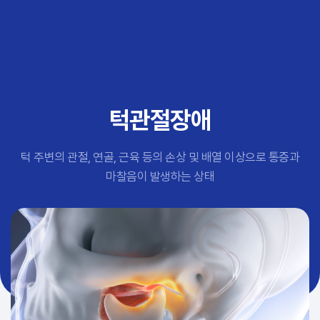
추천 검색어
#초음파약침
#척추압박골절
#교통사고후유증
#허리디스크
#목디스크
턱관절장애
#추나요법
턱 주변의 관절, 연골, 근육 등의 손상 및 배열 이상으로 통증과
마찰음이 발생하는 상태