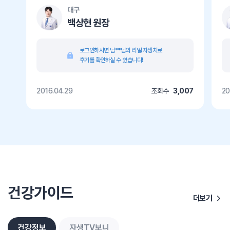
대구
백상현 원장
로그인하시면 남**님의 리얼 자생치료
후기를 확인하실 수 있습니다!
2016.04.29
조회수
3,007
20
건강가이드
더보기
건강정보
자생TV보니