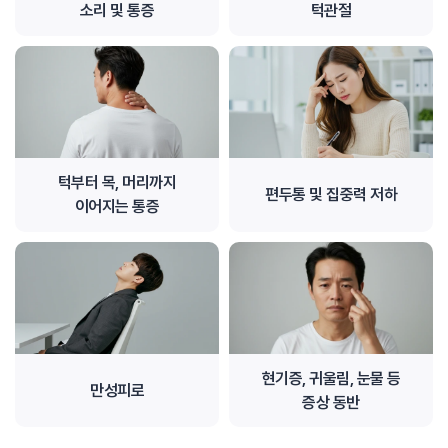
소리 및 통증
턱관절
턱부터 목, 머리까지
편두통 및 집중력 저하
이어지는 통증
현기증, 귀울림, 눈물 등
만성피로
증상 동반