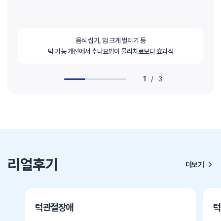
음식 씹기, 입 크게 벌리기 등
턱 기능 개선에서 추나요법이 물리치료보다 효과적
1
/
3
리얼후기
더보기
턱관절장애
턱