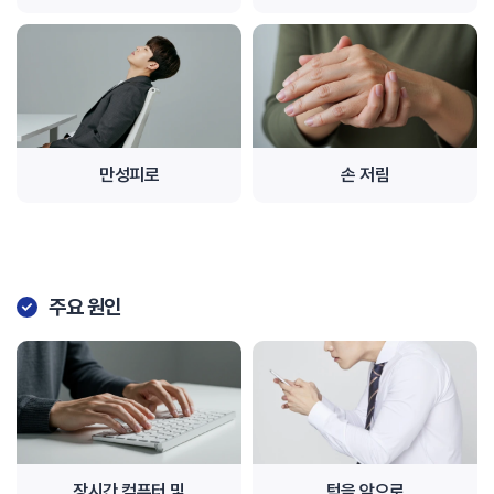
만성피로
손 저림
주요 원인
장시간 컴퓨터 및
턱을 앞으로