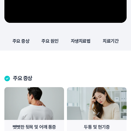
주요 증상
주요 원인
자생치료법
치료기간
주요 증상
뻣뻣한 뒷목 및 어깨 통증
두통 및 현기증