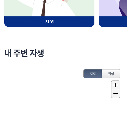
내 주변 자생
지도
위성