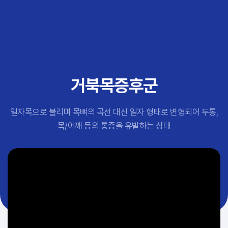
추천 검색어
#초음파약침
#척추압박골절
#교통사고후유증
#허리디스크
#목디스크
거북목증후군
#추나요법
일자목으로 불리며 목뼈의 곡선 대신 일자 형태로 변형되어 두통,
목/어깨 등의 통증을 유발하는 상태