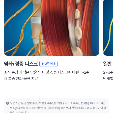
염좌/경증 디스크
일반
1~2주 이내
조직 손상이 적은 단순 염좌 및 경증 디스크에 대한 1~2주
2~3
내 통증 완화 목표 치료
단계별
오랜 시간 동안 진행되어온 퇴행성 척추질환(퇴행성디스크, 척추관 협착증), 뼈의 구조적인
이상(척추분리증, 척추전방전위증, 척추이분증) 등은 병의 진행 상태에 따라 치료 기간이 달
라질 수 있습니다.