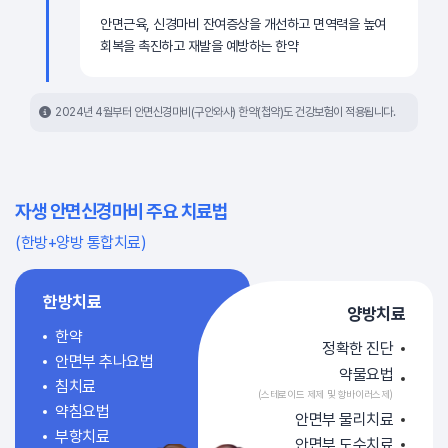
안면근육, 신경마비 잔여증상을 개선하고 면역력을 높여
회복을 촉진하고 재발을 예방하는 한약
2024년 4월부터 안면신경마비(구안와사) 한약(첩약)도 건강보험이 적용됩니다.
자생 안면신경마비 주요 치료법
(한방+양방 통합치료)
한방
치료
양방
치료
한약
정확한 진단
안면부 추나요법
약물요법
침치료
(스테로이드 제제 및 항바이러스제)
약침요법
안면부 물리치료
부항치료
안면부 도수치료