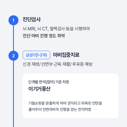
진단검사
1
뇌 MRI, 뇌 CT, 혈액검사 등을 시행하여
진단 마비 진행 정도 파악
마비집중치료
급성기(1-2주)
2
신경 재생/ 안면부 근육 재활/ 후유증 예방
단계별 한약(첩약) 기준 처방
이기거풍산
기혈순환을 원활하게 하여 경직되고 위축된 안면을
풀어주어 안면마비의 진행을 맏는 한약처방