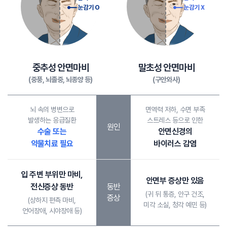
중추성 안면마비
말초성 안면마비
(중풍, 뇌졸중, 뇌종양 등)
(구안와사)
뇌 속의 병변으로
면역력 저하, 수면 부족
발생하는 응급질환
스트레스 등으로 인한
원인
수술 또는
안면신경의
약물치료 필요
바이러스 감염
입 주변 부위만 마비,
안면부 증상만 있음
전신증상 동반
동반
(귀 뒤 통증, 안구 건조,
증상
(상하지 편측 마비,
미각 소실, 청각 예민 등)
언어장애, 시야장애 등)