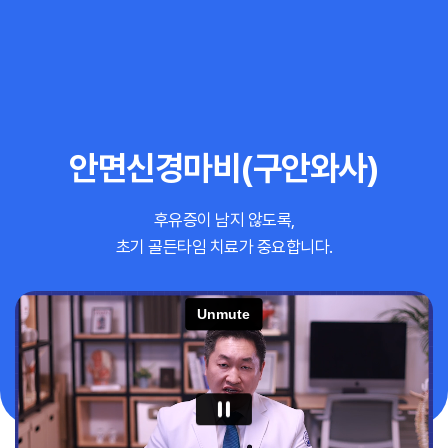
추천 검색어
#초음파약침
#척추압박골절
#교통사고후유증
#허리디스크
#목디스크
안면신경마비
(구안와사)
#추나요법
후유증이 남지 않도록,
초기 골든타임 치료가 중요합니다.