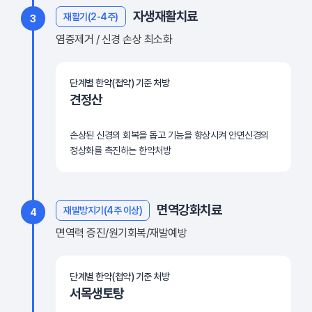
자생재활치료
재활기(2-4주)
3
염증제거 / 신경 손상 최소화
단계별 한약(첩약) 기준 처방
견정산
손상된 신경의 회복을 돕고 기능을 향상시켜 안면신경의
정상화를 촉진하는 한약처방
면역강화치료
재발방지기(4주 이상)
4
면역력 증진/원기회복/재발예방
단계별 한약(첩약) 기준 처방
서목생토탕