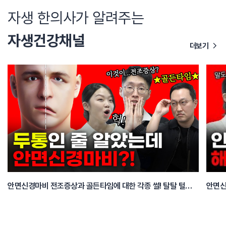
자생 한의사가 알려주는
자생건강채널
더보기
안면신경마비 전조증상과 골든타임에 대한 각종 썰! 탈탈 털어봅니다